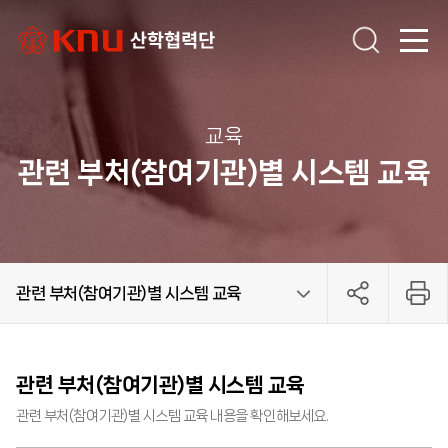
교육
관련 부처(참여기관)별 시스템 교육
관련 부처(참여기관)별 시스템 교육
기관소개
학술연구지원
연구관리
커뮤니티
교육
단장인사말
설립목적 및 연혁
조직도 및 담당업무
위원회
찾아오시는길
교수 국내학술대회 참석 교통비 지원
국제학술대회 참가경비 지원
학술대회 개최경비 지원
국제학술연구논문 교정
학술지 논문게재료 지원
대학원생 국제학술대회 참가경비 지원
대학원생 국내학술대회 참가교통비 지원
연구소 현황
연구소 설립
학술지 검색
연구가이드
과제공모
연구비 감사
간접비 계산
공지사항
채용안내
규정 및 지침
예결산공고
자료실
문의사항
성과/홍보
교육 영상
교육 안내
관련 부처(참여기관)별 시스템 교육
관련 부처(참여기관)별 시스템 교육
관련 부처(참여기관)별 시스템 교육 내용을 확인해보세요.