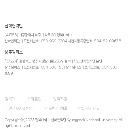
산학협력단
[41566] 대구광역시 북구 대학로 80 경북대학교
산학협력단 대표전화번호 : 053-950-2204 사업자등록증번호 : 504-82-09678
상주캠퍼스
[37224] 경상북도 상주시 경상대로 2559 경북대학교 산학협력단 분단
상주캠퍼스 대표전화번호 : 054-530-1551 상주캠퍼스 대표팩스번호 : 054-530-
1559
경북대
사이트맵
원격지원
개인정보처리방침
전화번호안내
찾아오시는길
Copyright(c)2023 경북대학교 산학협력단
Kyungpook National University. All
rights reserved.