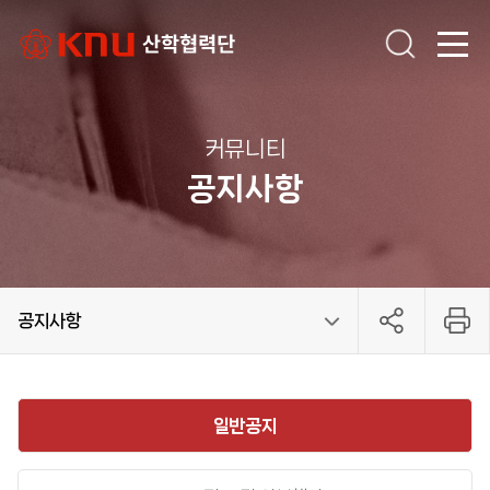
커뮤니티
공지사항
공지사항
기관소개
학술연구지원
연구관리
커뮤니티
교육
단장인사말
설립목적 및 연혁
조직도 및 담당업무
위원회
찾아오시는길
교수 국내학술대회 참석 교통비 지원
국제학술대회 참가경비 지원
학술대회 개최경비 지원
국제학술연구논문 교정
학술지 논문게재료 지원
대학원생 국제학술대회 참가경비 지원
대학원생 국내학술대회 참가교통비 지원
연구소 현황
연구소 설립
학술지 검색
연구가이드
과제공모
연구비 감사
간접비 계산
공지사항
채용안내
규정 및 지침
예결산공고
자료실
문의사항
성과/홍보
교육 영상
교육 안내
관련 부처(참여기관)별 시스템 교육
일반공지